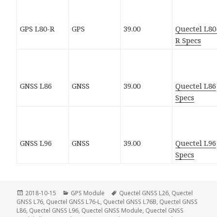
GPS L80-R
GPS
39.00
Quectel L80
R Specs
GNSS L86
GNSS
39.00
Quectel L86
Specs
GNSS L96
GNSS
39.00
Quectel L96
Specs
Posted
Categories
Tags
2018-10-15
GPS Module
Quectel GNSS L26
,
Quectel
on
GNSS L76
,
Quectel GNSS L76-L
,
Quectel GNSS L76B
,
Quectel GNSS
L86
,
Quectel GNSS L96
,
Quectel GNSS Module
,
Quectel GNSS