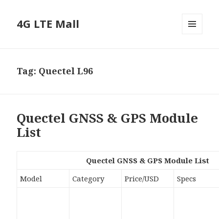
4G LTE Mall
MENU
AND
WIDGETS
Tag:
Quectel L96
Quectel GNSS & GPS Module
List
Quectel GNSS & GPS Module List
Model
Category
Price/USD
Specs